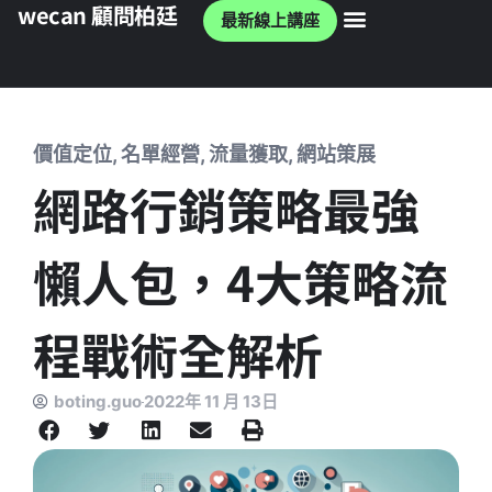
wecan 顧問柏廷
最新線上講座
wecan 官網
價值定位
,
名單經營
,
流量獲取
,
網站策展
網路行銷策略最強
懶人包，4大策略流
程戰術全解析
boting.guo
2022年 11 月 13日