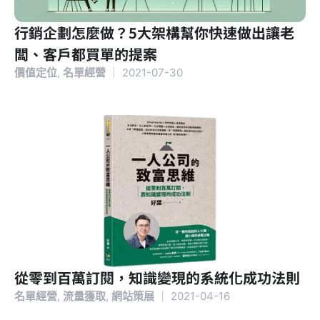
行銷企劃怎麼做？5大架構幫你快速做出讓老
闆、客戶都買單的提案
價值定位
,
名單經營
｜
2021-07-30
從零到百萬訂閱，知識變現的系統化成功法則
名單經營
,
流量獲取
,
網站策展
｜
2021-04-16