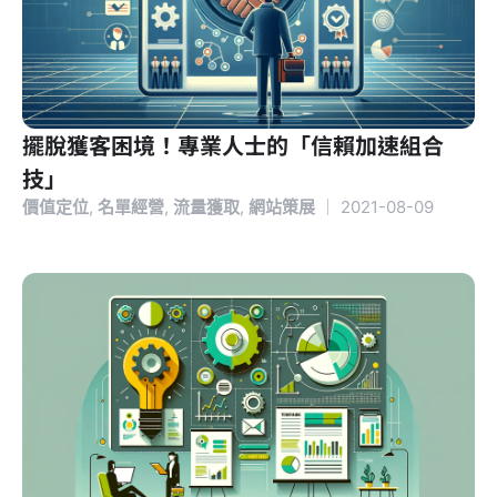
擺脫獲客困境！專業人士的「信賴加速組合
技」
價值定位
,
名單經營
,
流量獲取
,
網站策展
｜
2021-08-09