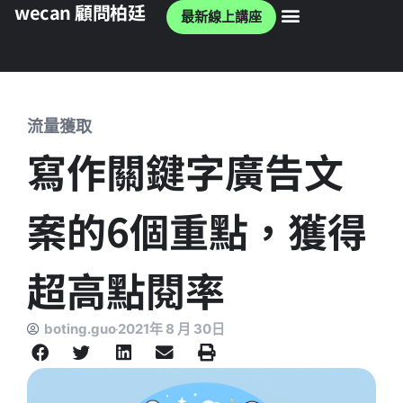
wecan 顧問柏廷
最新線上講座
wecan 官網
流量獲取
寫作關鍵字廣告文
案的6個重點，獲得
超高點閱率
boting.guo
2021年 8 月 30日