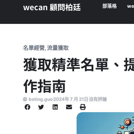
wecan 顧問柏廷
部落格
we
名單經營
,
流量獲取
獲取精準名單、
作指南
boting.guo
2024年 7 月 21日
沒有評論