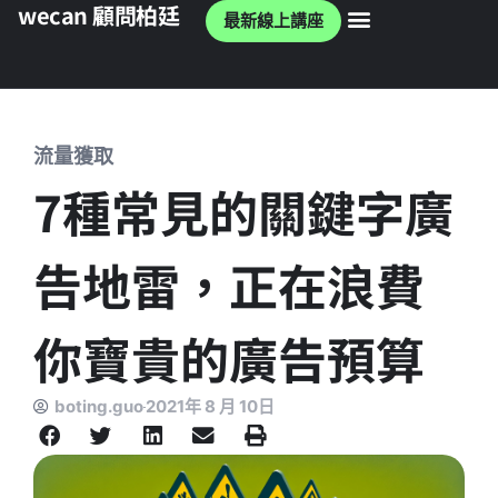
wecan 顧問柏廷
最新線上講座
wecan 官網
流量獲取
7種常見的關鍵字廣
告地雷，正在浪費
你寶貴的廣告預算
boting.guo
2021年 8 月 10日