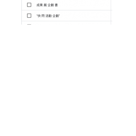
關鍵字廣告需要時常觀察使用者搜尋字詞，
並將非目標族群的設定為排除關鍵字
只把品質分數當作參考
Google 作為一個搜尋引擎，商業模式就是要盡
可能提供使用者搜尋想要得到的資訊，因此即使
是廣告，Google 也不是純粹採取價高者得的機
制，而是同時還納入你的廣告品質分數。